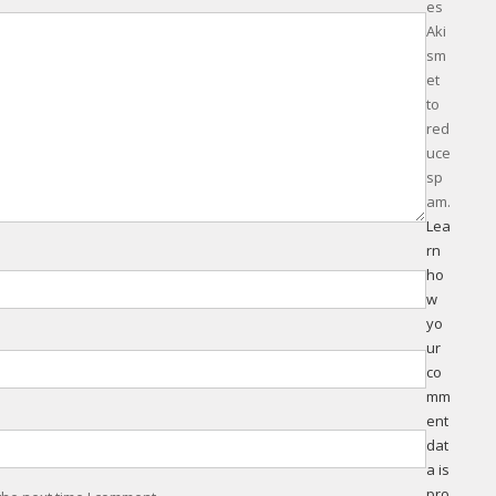
es
Aki
sm
et
to
red
uce
sp
am.
Lea
rn
ho
w
yo
ur
co
mm
ent
dat
a is
pro