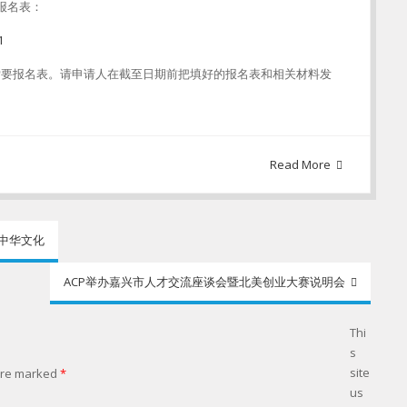
报名表：
1
yahoo.com索要报名表。请申请人在截至日期前把填好的报名表和相关材料发
Read More
播中华文化
ACP举办嘉兴市人才交流座谈会暨北美创业大赛说明会
Thi
s
site
 are marked
*
us