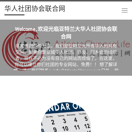
华人社团协会联合网
Skip to content
主
Welcome, 欢迎光临亚特兰大华人社团协会联
合网
非常感谢你的光临，我们是亚特兰大所有华人的共有
空间。如果你是亚城华人社团、协会、同乡会的组织
者，现在不必为没有自己的网站而烦恼了。在这里，
你可以建立你们社团的专业网站，免费！！ 想了解详
情，请与我们联系：Life@AtlantaChinese.net 另外，我
们的主网站是【亚特兰大生活网】，网址是
http://AtlantaChinese.Life。 如果你使用微信
（WeChat），可以订阅我们的微信公众号：
AtlantaChineseLife ...
阅读