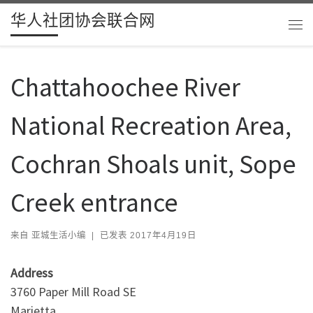
华人社团协会联合网
Skip to content
主
Chattahoochee River
National Recreation Area,
Cochran Shoals unit, Sope
Creek entrance
来自
亚城生活小编
|
已发表
2017年4月19日
Address
3760 Paper Mill Road SE
Marietta