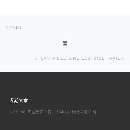
文章导航
上一篇
ANDY
返回文章列表
下
ATLANTA BELTLINE EASTSIDE TRAIL
近期文章
Welcome, 欢迎光临亚特兰大华人社团协会联合网