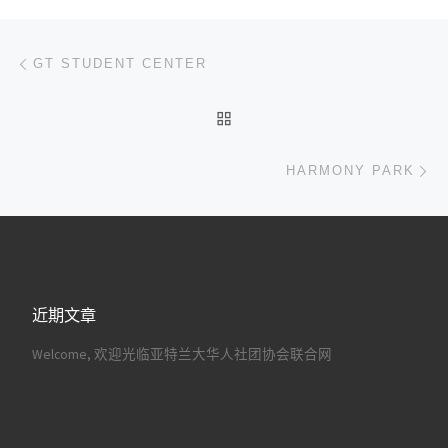
文章导航
上一篇
GT STUDENT CENTER
返回文章列表
下
HARMONY PARK
近期文章
Welcome, 欢迎光临亚特兰大华人社团协会联合网