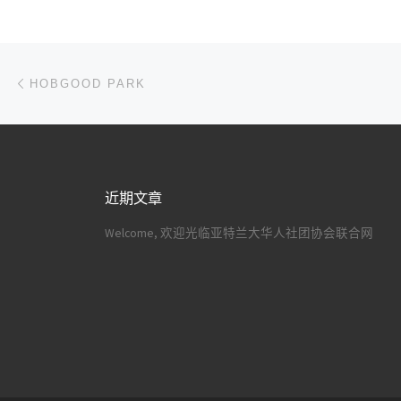
文章导航
上一篇
HOBGOOD PARK
近期文章
Welcome, 欢迎光临亚特兰大华人社团协会联合网