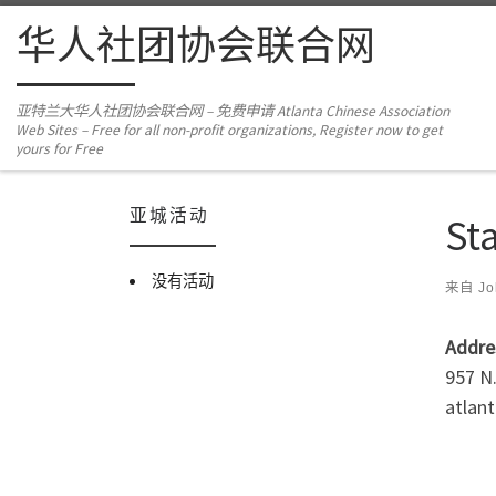
Skip to content
华人社团协会联合网
亚特兰大华人社团协会联合网 – 免费申请 Atlanta Chinese Association
Web Sites – Free for all non-profit organizations, Register now to get
yours for Free
亚城活动
Sta
没有活动
来自
Jo
Addre
957 N
atlan