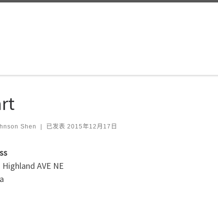
rt
hnson Shen
|
已发表
2015年12月17日
ss
. Highland AVE NE
ta