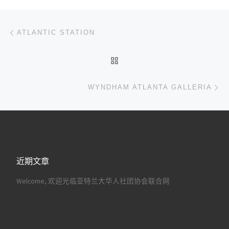
文章导航
上一篇
ATLANTIC STATION
返回文章列表
下
WYNDHAM ATLANTA GALLERIA
近期文章
Welcome, 欢迎光临亚特兰大华人社团协会联合网