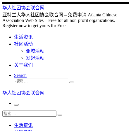
Skip
华人社团协会联合网
to
亚特兰大华人社团协会联合网 – 免费申请 Atlanta Chinese
content
Association Web Sites – Free for all non-profit organizations,
Register now to get yours for Free
生活资讯
社区活动
亚城活动
发起活动
关于我们
Search
搜
搜
索
索
华人社团协会联合网
…
主
菜
搜
搜
单
索
索
生活资讯
…