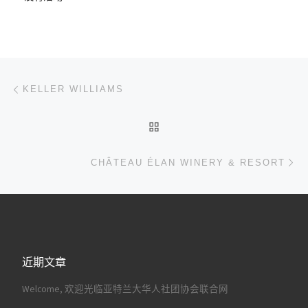
文章导航
上一篇
KELLER WILLIAMS
返回文章列表
下
CHÂTEAU ÉLAN WINERY & RESORT
近期文章
Welcome, 欢迎光临亚特兰大华人社团协会联合网