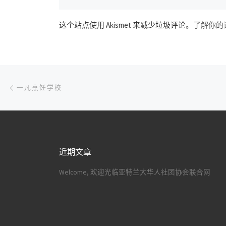
这个站点使用 Akismet 来减少垃圾评论。
了解你的
文章导航
上一篇
一凡烹饪学校
近期文章
Welcome, 欢迎光临亚特兰大华人社团协会联合网