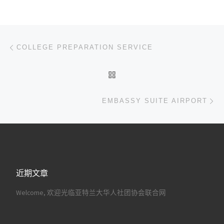
文章导航
上一篇
COLLEGE PREPARATION SERVICE
返回文章列表
下
EMBASSY SUITE AIRPORT
近期文章
Welcome, 欢迎光临亚特兰大华人社团协会联合网