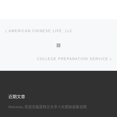
文章导航
上一篇
AMERICAN CHINESE LIFE, LLC
返回文章列表
下
COLLEGE PREPARATION SERVICE
近期文章
Welcome, 欢迎光临亚特兰大华人社团协会联合网