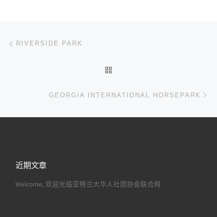
文章导航
上一篇
RIVERSIDE PARK
返回文章列表
下
GEORGIA INTERNATIONAL HORSEPARK
近期文章
Welcome, 欢迎光临亚特兰大华人社团协会联合网