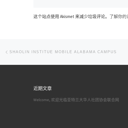
这个站点使用 Akismet 来减少垃圾评论。
了解你的
文章导航
上一篇
SHAOLIN INSTITUE MOBILE ALABAMA CAMPUS
近期文章
Welcome, 欢迎光临亚特兰大华人社团协会联合网