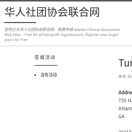
Skip to content
华人社团协会联合网
亚特兰大华人社团协会联合网 – 免费申请 Atlanta Chinese Association
Web Sites – Free for all non-profit organizations, Register now to get
yours for Free
亚城活动
Tu
没有活动
来自
活
Addre
755 H
Atlan
GA