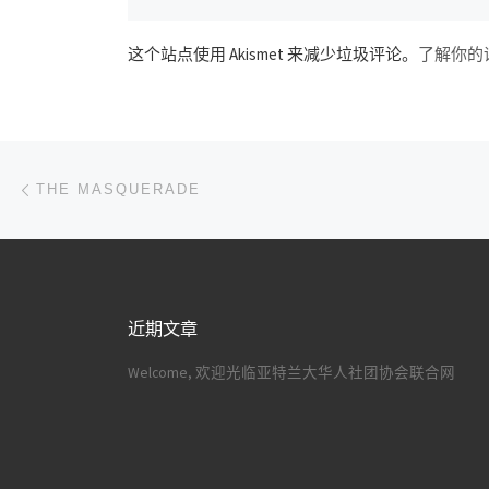
这个站点使用 Akismet 来减少垃圾评论。
了解你的
文章导航
上一篇
THE MASQUERADE
近期文章
Welcome, 欢迎光临亚特兰大华人社团协会联合网